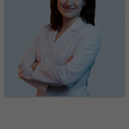
15 мая 2026, 10:00–17:00
SIMKO ACADEMY
Москва, Нижний Сусальный пер.,
5с1, БЦ «АРМА» (рядом со
станцией метро Курская
кольцевая, выход №4 или №5)