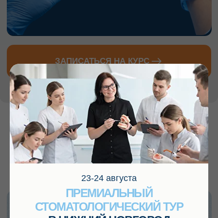
будете понимать границы своей
юридической ответственности
ПОСЛЕ КУРСА УЙДЁТ СТРАХ
ИНТЕРПРЕТАЦИИ СНИМКОВ —
ПОЯВИТСЯ ЧЁТКОЕ ПОНИМАНИЕ
,
ЧТО ВЫ ВИДИТЕ И КАК С ЭТИМ
РАБОТАТЬ.
ЗАПИСАТЬСЯ НА КУРС
Запишитесь
на курс
«Практическая
рентгенология для врача-
23-24 августа
стоматолога»
ПРЕМИАЛЬНЫЙ
СТОМАТОЛОГИЧЕСКИЙ ТУР