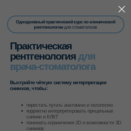
Однодневный практический курс по клинической
рентгенологии
для стоматологов
Практическая
рентгенология
для
врача-стоматолога
Выстройте чёткую систему интерпретации
снимков, чтобы:
перестать путать анатомию и патологию
корректно интерпретировать прицельные
снимки и КЛКТ
понимать ограничения 2D и возможности 3D
снимков
снизить диагностические и юридические
риски
Место:
Москва, УЦ SIMKO ACADEMY, Нижний
Сусальный пер., д. 5, с.1