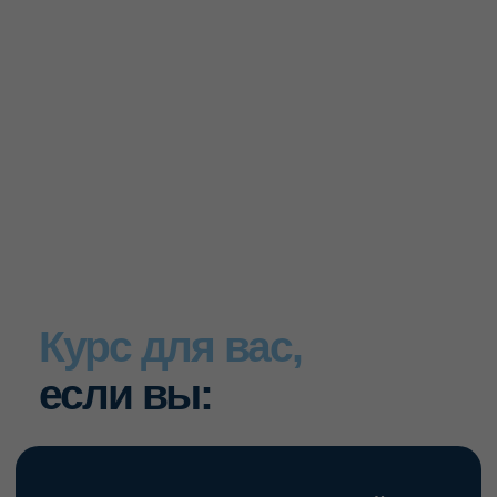
Студент или ординатор, который:
— уже работает со снимками, но не понимает, как
формируется изображение
— не уверен, анатомия это или очаг
— боится ошибиться в интерпретации
— хочет заложить правильное диагностическое
мышление
Практикующий врач стоматолог, который:
— ежедневно принимает решения на основе
снимков
— открывает КЛКТ и не использует возможности
программы полностью
— назначает 3D «на всякий случай»
— сталкивался с пропущенной патологией
— не уверен в границах своей юридической
ответственности