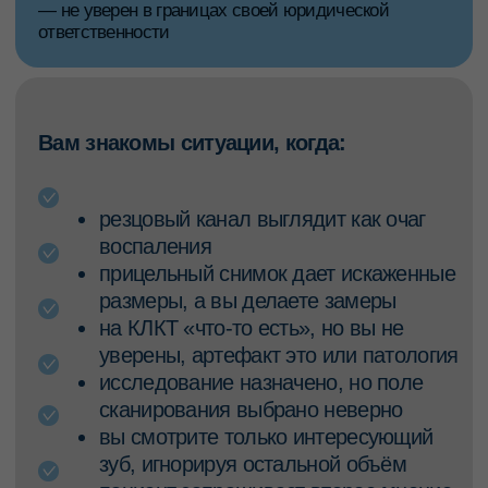
Программа
курса
ТЕОРЕТИЧЕСКАЯ ЧАСТЬ
01
Терминология рентгенологии
— учимся говорить на одном языке
Что говорит закон?
02
Работаем без рисков:
— разберем, по каким законам работает