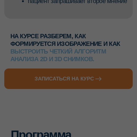
диагностика в стоматологии и необходимый
минимум методов лучевой диагностики
на приеме
— принцип ALARA (As Low As Reasonably
Achievable): обоснованное назначение
исследований
— клинические рекомендации методов
лучевой диагностики
Арсенал методов лучевой
03
диагностики: выбор
оптимальной стратегии
— 2D vs 3D
— интраоральные рентгенограммы
(прицельные снимки)
— ОПТГ — как не попасть в ловушку.
Физические принципы метода: что мы видим
хорошо, а чему доверять нельзя? Зоны
диагностической уверенности и «слепые»
зоны. Разбор диагностических ловушек.
Протоколы интерпретации ОПТГ для
терапевта, хирурга, ортопеда. Использовать
можно, только осторожно.
— КЛКТ — золотой стандарт
стоматологического приема: от выбора поля
сканирования до работы в программе.