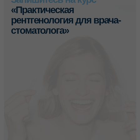
+79883894700
info@nikadent-edu.ru
Записаться