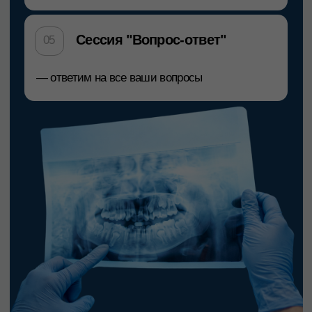
После курса вы:
будете понимать, как формируется
рентгеновское изображение
научитесь анализировать прицельные
снимки по алгоритму
сможете грамотно настраивать КЛКТ
будете отличать артефакт от патологии
научитесь обоснованно выбирать метод
исследования
сможете формулировать корректное
техническое задание
снизите риск пропуска очагов