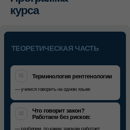
— Топ-10 патологий по КЛКТ в ежедневной
практике врача-стоматолога.
— МРТ — метод выбора или базовый
минимум ведения гнатологического пациента?
Описание vs интерпретация
04
— в чем отличие и как внедрить в практику
Сессия "Вопрос-ответ"
05
— ответим на все ваши вопросы