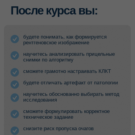
НАШИ
КОНТАКТЫ
Остались вопросы?
Напишите в наш бот, и он поможет вам
разобраться
ЗАДАТЬ ВОПРОС
Наши социальные сети
Следите за нами в соцсетях — делимся
полезными материалами и анонсами
Вконтакте
Telegram