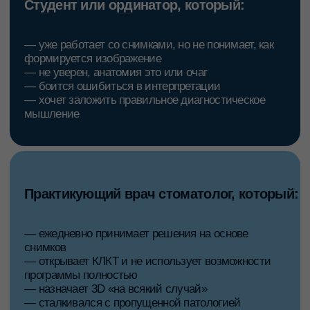
Вам знакомы ситуации, когда:
резцовый канал выглядит как очаг
воспаления
прицельный снимок дает искаженные
размеры, а вы делаете замеры
на КЛКТ «что-то есть», но вы не
уверены, артефакт это или патология
исследование назначено, но поле
сканирования выбрано неверно
вы смотрите только интересующий
зуб, игнорируя остальной объём
пациент запрашивает второе мнение
НА КУРСЕ РАЗБЕРЕМ, КАК
ФОРМИРУЕТСЯ ИЗОБРАЖЕНИЕ И КАК
ВЫСТРОИТЬ ЧЕТКИЙ АЛГОРИТМ
АНАЛИЗА 2D И 3D СНИМКОВ.
ЗАПИСАТЬСЯ НА КУРС