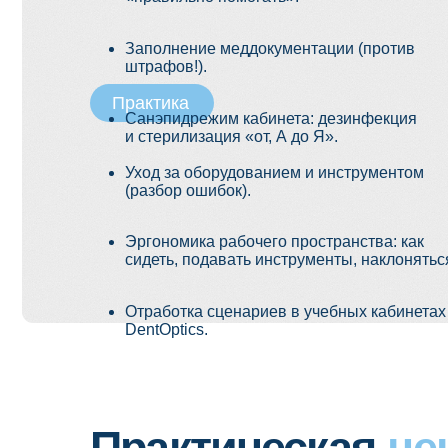
Эргономика рабочего пространства: как
сидеть, подавать инструменты, наклоняться.
Отработка сценариев в учебных кабинетах
DentOptics.
Практическая
ценн
Научитесь:
Организовывать приёмы без сбоев.
Вести документацию для быстрых проверок.
Проходить полный цикл стерилизации.
Работать в «4 руки»: эргономика, подача
инструментов.