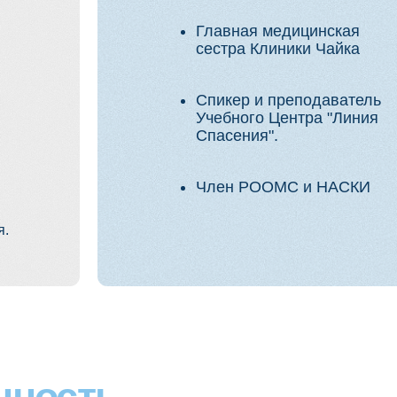
ость
Возьмете в практику:
Чек-лист санэпидрежима кабинета.
Алгоритмы заполнения меддокументации.
Скрипты общения с врачом и пациентом.
Имидж-гайд ассистента.