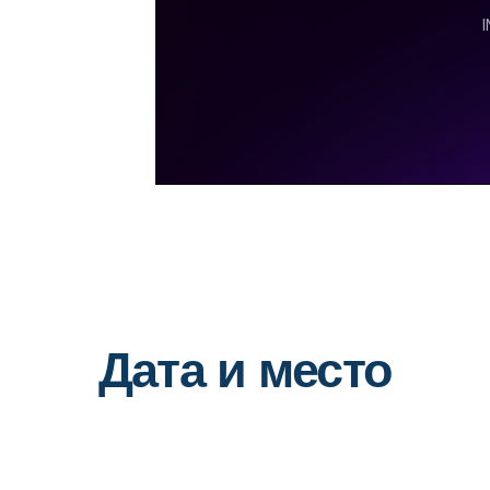
20 февраля, 10:00–17:00
Москва, DentOptics Новоалексеевская
улица, 22к2, этаж 1, м. Алексеевская
Запишитесь
на кур