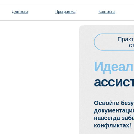
я кого
Программа
Контакты
Практический кур
стоматологич
Идеальны
ассистента
Освойте безупречный ц
документация → стерил
навсегда забыть о стра
конфликтах!
20 февраля | 10:00
Дата: