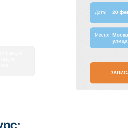
Москва, DentOpti
Место:
улица, 22к2, этаж
ция
,
ЗАПИСАТЬСЯ НА К
: