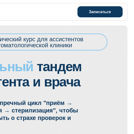
Записаться
с для ассистентов
еской клиники
й
тандем
 и врача
икл "приём →
изация", чтобы
хе проверок и
 - 17:00