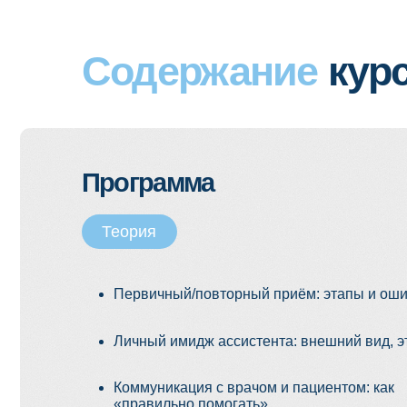
Программа
Теория
Первичный/повторный приём: этапы и ошибки.
Личный имидж ассистента: внешний вид, этикет.
Коммуникация с врачом и пациентом: как
«правильно помогать».
Заполнение меддокументации (против
штрафов!).
Практика
Санэпидрежим кабинета: дезинфекция
и стерилизация «от, А до Я».
Уход за оборудованием и инструментом
(разбор ошибок).