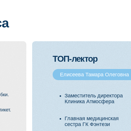
ТОП-лектор
Елисеева Тамара Олеговна
Заместитель директора
Клиника Атмосфера
Главная медицинская
сестра ГК Фэнтези
Главная медицинская
сестра Клиники Чайка
Спикер и преподаватель
Учебного Центра "Линия
Спасения".
Член РООМС и НАСКИ