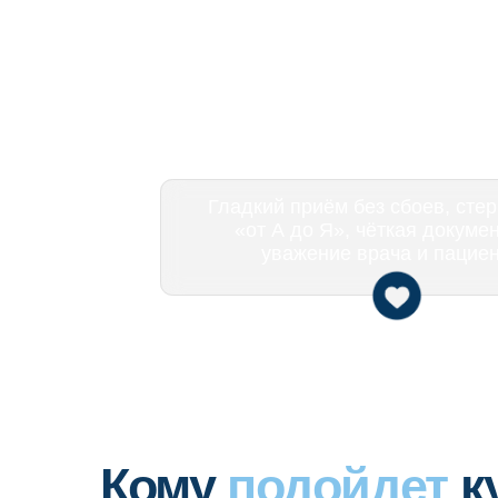
Гладкий приём без сбоев, стерилиза
«от А до Я», чёткая документация
уважение врача и пациентов
Кому
подойдет
курс