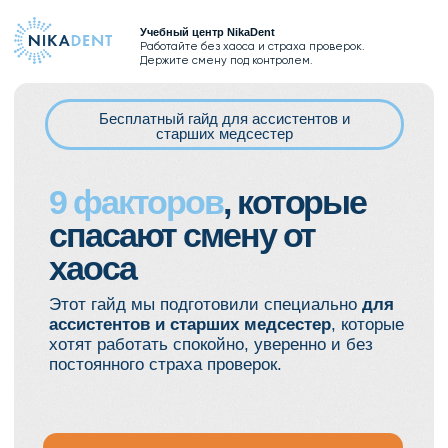
Учебный центр NikaDent
Работайте без хаоса и страха проверок.
Держите смену под контролем.
Бесплатный гайд для ассистентов и
старших медсестер
9 факторов
, которые
спасают смену от
хаоса
Этот гайд мы подготовили специально
для
ассистентов и старших медсестер
, которые
хотят работать спокойно, уверенно и без
постоянного страха проверок.
ПОЛУЧИТЬ БЕСПЛАТНЫЙ ГАЙД