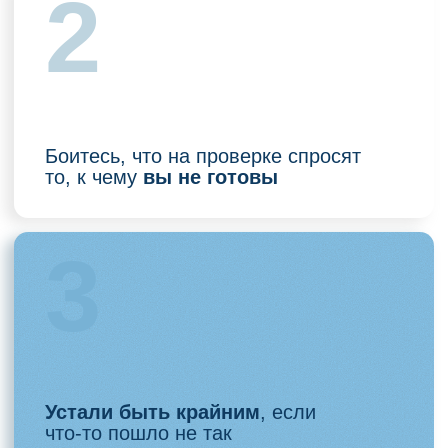
4
Хотите быть ассистентом, которому
доверяют врач и руководство
В бесплатном гайде
вы узнаете:
где на самом деле возникает хаос
в смене, даже если «вроде всё
по правилам»
какие ошибки в стерилизации
и санитарии чаще всего приводят
к штрафам и осложнениям
какие журналы реально имеют
значение при проверке, а какие