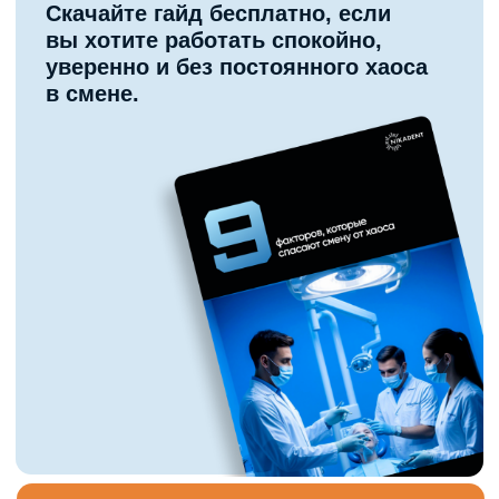
ЗАДАТЬ ВОПРОС
Курсы, материалы и скидки — в
одном месте
Подпишитесь на Телеграм или
ВКонтакте, чтобы получать:
— скидки на курсы
— доступ к анонсам и материалам
— разборы кейсов и практические
советы
Только для подписчиков —
спецусловия и ранний доступ.
Телеграм
ВКонтакте