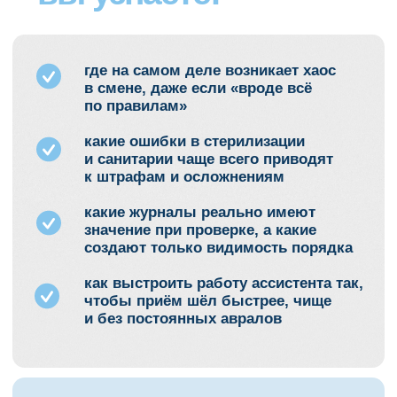
ПОЛУЧИТЬ БЕСПЛАТНЫЙ ГАЙД
Контактная
информация
Наши контакты:
WhatsApp:
+79883894700
Telegram:
+79883894700
Остались
вопросы?
Напишите нам и мы ответим
на все ваши вопросы