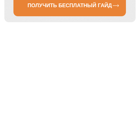
Этот гайд
точно
для вас
, если вы:
1
Устали работать «на нервах»