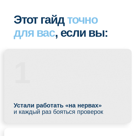
и каждый раз бояться проверок
2
Боитесь, что на проверке спросят
то, к чему
вы не готовы
3
Устали быть крайним
, если
что-то пошло не так