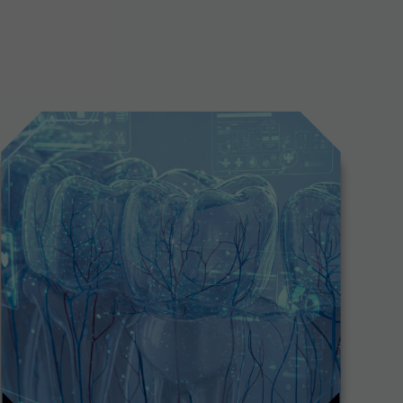
езопасно применять
етодику Bulk+Body
 глубоких полостях