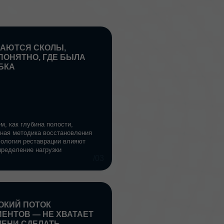
ДЕ БЫЛА
лости,
сстановления
ции влияют
зки
/03
 ХВАТАЕТ
ТЬ
О,
 глубокой
даря методике