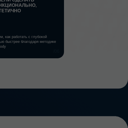
/06
протокол
стоянного моляра
апов реставрации