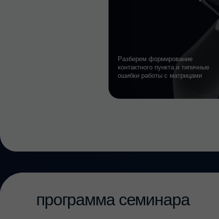
/04
программа
семинара
ТЕОРЕТИЧЕСКАЯ ЧАСТЬ
Прямая композитная реставрация жев
01
группы зубов: принципы, ошибки, резу
— Показания к прямым композитным реставра