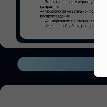
На
семинаре
вы
научитесь: