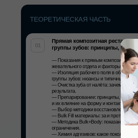
жевательного отдела и факторы их выживаемос
— Изоляция рабочего поля в области жеватель
группы зубов: нюансы и типичные ошибки.
— Очистка зуба от налёта: зачем этот этап крит
результата.
— Препарирование: принципы, ошибки I и II кл
и их влияние на форму и контакт.
— Выбор методики восстановления и материал
— Bulk Fill материалы: за и против.
— Методика Bulk+Body: показания, логика, кли
ограничения.
— Химия адгезивов: какое поколение и почему.
— Эффективная полимеризация и её влияние
на прогноз.
— Морфология жевательной поверхности: алг
воспроизведения.
— Формирование контактного пункта: приемы и
— Финишная обработка реставраций.