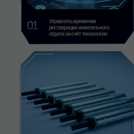
04
Быстро и уверенно работать
обычными композитами
в средних и мелких полостях
топ
-
ЛЕКТОР