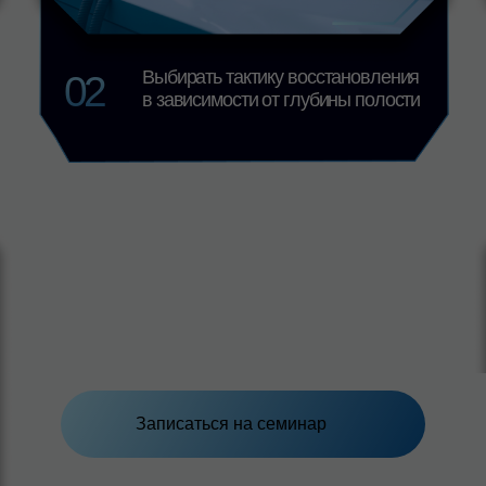
Записаться на семинар
05
Ф
м
к