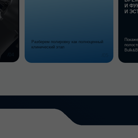
Bulk&Body
/05
ПРАКТИЧЕСКАЯ ЧАСТЬ
ательной
Пошаговый клинический 
01
льтат
— Восстановление первого по
с пошаговым разбором всех эт
циям
жевательного отдела.