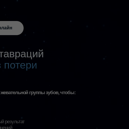
враций
тери
льной группы зубов, чтобы:
льтат
ый очный