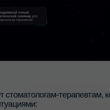
ий семинар
для
в-терапевтов
томатологам
-
терапевтам,
которые
циями:
СЛУЧАЮТСЯ СКО
ЧЕРЕЗ ВРЕМЯ ПОЯВЛЯЕТСЯ