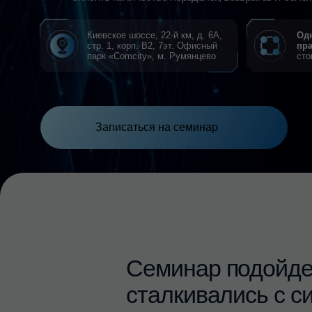
стр. 1, корп. B2, 7эт. Офисный
практическ
парк «Comcity», м. Румянцево
стоматолого
Записаться на семинар
Семинар
подойдет
с
сталкивались
с
ситуа
ПАЦИЕНТЫ