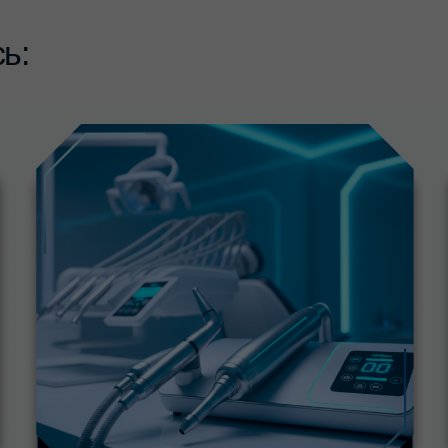
Выбирать тактику восстановления
Б
02
03
в зависимости от глубины полости
м
в