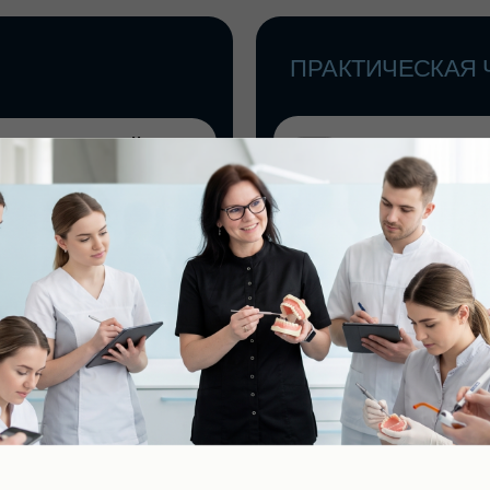
ти.
ной
ичен для
асса
ов.
нические
оритм
 методы.
Записаться на семинар