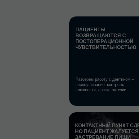
ВОЗВРАЩАЮТСЯ С
ПОСТОПЕРАЦИОННОЙ
ЧУВСТВИТЕЛЬНОСТЬЮ
Разберем работу с дентином –
пересушивание, контроль
влажности, логика адгезии
/01
КОНТАКТНЫЙ ПУНКТ СДЕЛАЛИ
НО ПАЦИЕНТ ЖАЛУЕТСЯ НА
ЗАСТРЕВАНИЕ ПИЩИ
Разберем формирование
контактного пункта и типичные
ошибки работы с матрицами