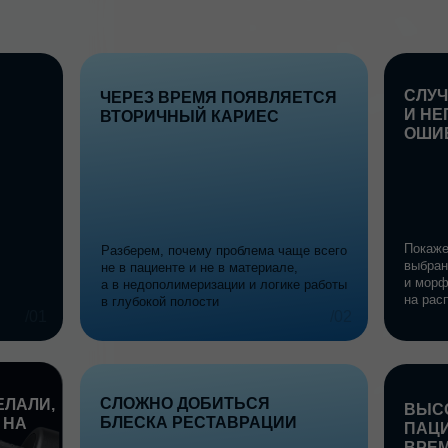
И НЕПОНЯТНО, Г
ВТОРИЧНЫЙ КАРИЕС
ОШИБКА
Покажем, как глубина по
Разберем, почему проблема чаще всего
выбранная методика во
не в пациенте и не в материале,
и морфология реставра
а в недополимеризации и логике работы
на распределение нагру
в глубокой полости
/02
СЛОЖНО ДОБИТЬСЯ
,
ВЫСОКИЙ ПОТОК
БЛЕСКА РЕСТАВРАЦИИ
ПАЦИЕНТОВ — НЕ
ВРЕМЕНИ СДЕЛА
И ФУНКЦИОНАЛЬН
И ЭСТЕТИЧНО
Покажем, как работать с
Разберем полировку как полноценный
полостью быстрее благо
клинический этап