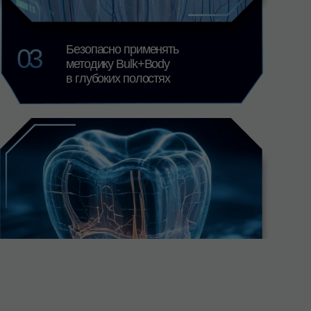
ормировать жевательную
орфологию с минимальным
оличеством коррекций