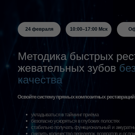
24 февраля
10:00–17:00 Мск
Офлайн
Методика быстрых реста
жевательных зубов
без по
качества
Освойте систему прямых композитных реставраций жевате
укладываться в тайминг приёма
безопасно ускоряться в глубоких полостях
стабильно получать функциональный и аккуратный резу
снизить количество переделок, возвратов и осложнений
Киевское шоссе, 22-й км, д. 6А,
Однодневн