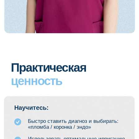
Москва, DentOptics,
Новоалексеевская 22к2, (м.
Алексеевская)
Москва
Яндекс Карты — транспорт, навигация, поиск мест
Запишитесь
на курс