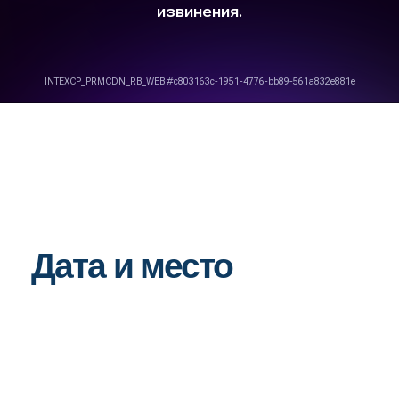
ЗАДАТЬ ВОПРОС
Курсы, материалы и скидки — в
одном месте
Подпишитесь на Телеграм или
ВКонтакте, чтобы получать:
— скидки на курсы
— доступ к анонсам и материалам
— разборы кейсов и практические
советы
Только для подписчиков —
спецусловия и ранний доступ.
Телеграм
ВКонтакте