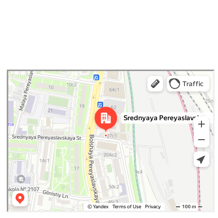
Контактная
информация
Наши контакты:
WhatsApp:
+79883894700
Остались
вопросы?
Напишите нам и мы ответим
на все ваши вопросы
ЗАДАТЬ ВОПРОС
Курсы, материалы и скидки — в
одном месте