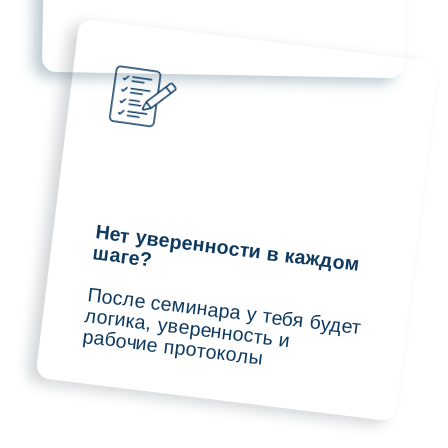
Методики быстрой постановки пломб
на молочные зубы
Вскрытие в одной точке: принципы
принятия решения
Пульпотомия в молочных и постоянных
несформированных зубах. Показания,
противопоказания, методика
проведения, материалы. Критерии
успеха
Эндодонтия в молочных и постоянных
зубах. Выбор инструментов, методика
проведения, ошибки и осложнения
Видеодемонстрация авторских кейсов
ТОП-лектор
Максимова Анастасия Васильевна
Врач высшей категории, практикующий
в клинике Dental Fantasy (г. Москва), врач
стоматолог-терапевт и детский
стоматолог