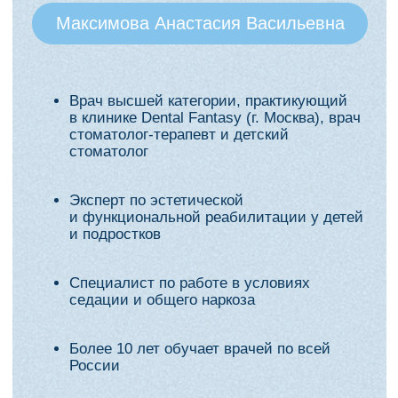
материалами
Минимизировать риск пост-оп боли
и жалоб
Возьмете в практику:
Протокол ускоренной реставрации у
детей (от препарирования
до полировки — ≤ 15 мин)
Чёткий алгоритм выбора тактики при
глубоком кариесе, пульпитах,
периодонтитах
Понятные критерии решения
о пульпотомии / пульпэктомии
Критерии выбора «пломба / коронка» для
молочных и несформированных
постоянных зубов