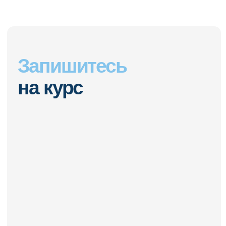
Подпишитесь на Телеграм или
ВКонтакте, чтобы получать:
— скидки на курсы
— доступ к анонсам и материалам
— разборы кейсов и практические
советы
Только для подписчиков —
спецусловия и ранний доступ.
Телеграм
ВКонтакте