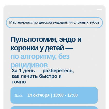
Мастер-класс по детской эндодонтии сложных зубов
Пульпотомия, эндо и
коронки у детей —
по алгоритму, без
рецидивов
За 1 день — разберётесь,
как лечить быстро и
точно
14 октября | 10:00 - 17:00
Дата:
Место:
Москва, DentOptics (м.
Алексеевская)
ЗАПИСАТЬСЯ НА КУРС