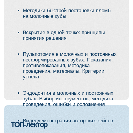
Практическая
ценность
Научитесь:
Быстро ставить диагноз и выбирать:
«‎пломба / коронка / эндо»
Использовать оптимальную ирригацию
в детском канале
Работать с несформированной
«верхушкой» и пользоваться МТА