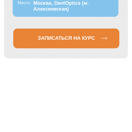
Детская эндодонтия
сложных зубов: пульпиты и
периодонтиты без ошибок
Кому
подойдет
этот мастер-класс?