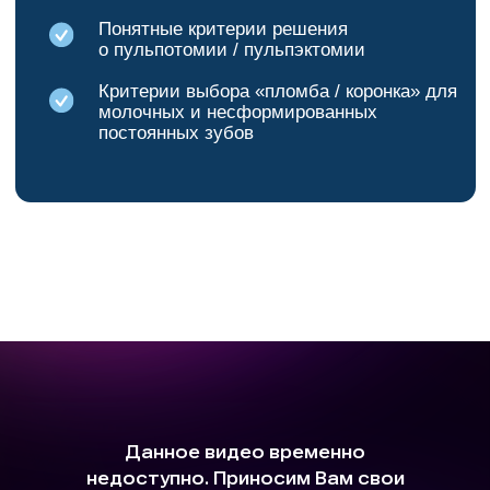
Контактная
информация
Наши контакты:
WhatsApp:
+7 988 389 47 00
Email: info@nikadent-edu.ru
Остались
вопросы?
Напишите нам и мы ответим
на все ваши вопросы