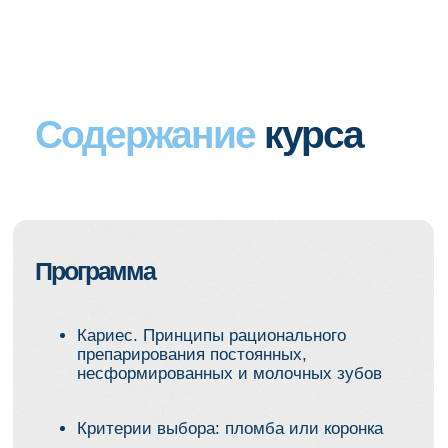
Эксперт по эстетической
и функциональной реабилитации у детей
и подростков
Специалист по работе в условиях
седации и общего наркоза
Более 10 лет обучает врачей по всей
России
Проводит практические курсы и семинары
по детской терапии и восстановлению
зубов
Автор курсов по работе с коронками,
эндодонтии и рациональному
планированию лечения