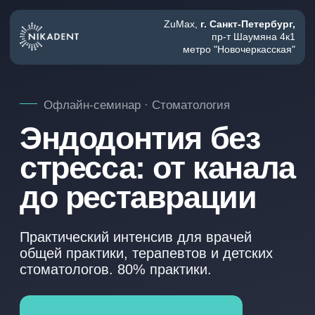
ZuMax,
г. Санкт-Петербург,
пр-т Шаумяна 4к1
метро "Новочеркасская"
Офлайн-семинар · Стоматология
Эндодонтия без
стресса: от канала
до реставрации
Практический интенсив для врачей
общей практики, терапевтов и детских
стоматологов. 80% практики.
Записаться на семинар
Количество мест ограничено
— малые группы