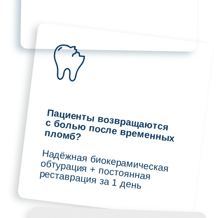
После эндо не успеваю
сделать эстетичную
реставрацию — ставлю
времянку
Build-up за 12 минут +
авторские лайфхаки для
апроксимальных стенок
Содержание
курса
О курсе
Этот курс предлагает уникальное обучение
«два в одном» — эндодонтия и реставрация,
и все это за один день