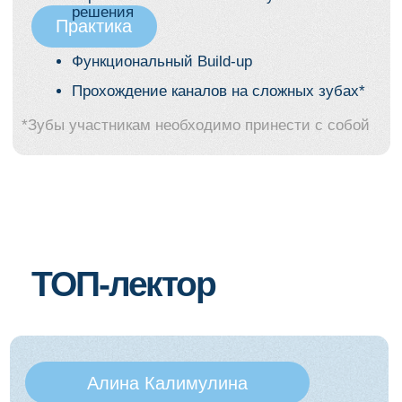
Возьмете в практику:
Четкое понимание важных нюансов
предэндодонтического восстановления
Протоколы выбора файловой системы
и техники для сложной анатомии
каналов
Современные протоколы ирригации
и критерии выбора силлера
Авторский протокол обтурации для
сложных клинических случаев
Техники постэндодонтического
восстановления, включая изоляцию
и функциональный Build-up