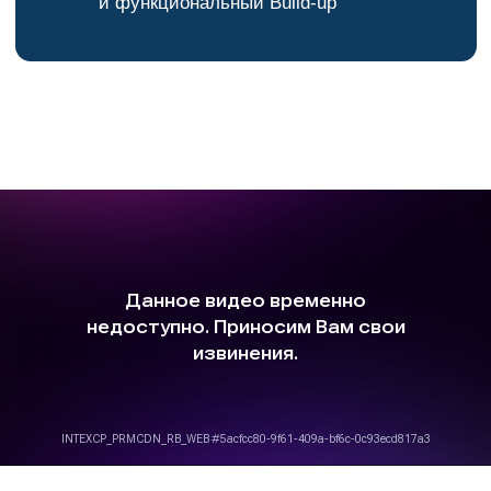
ЗАДАТЬ ВОПРОС
Курсы, материалы и скидки — в
одном месте
Подпишитесь на Телеграм или
ВКонтакте, чтобы получать:
— скидки на курсы
— доступ к анонсам и материалам
— разборы кейсов и практические
советы
Только для подписчиков —
спецусловия и ранний доступ.
Телеграм
ВКонтакте