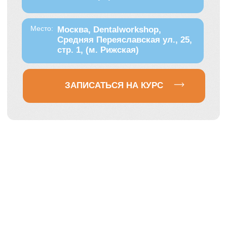
Кому
подойдет
этот курс?