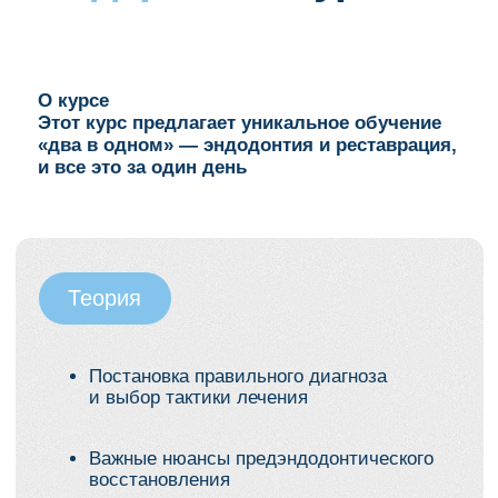
практикующий врач клиники
«Домостом».
В своей работе она регулярно сталкивается
со сложными случаями:
извлечение обломков инструментов
закрытие перфораций
сложная анатомия каналов.