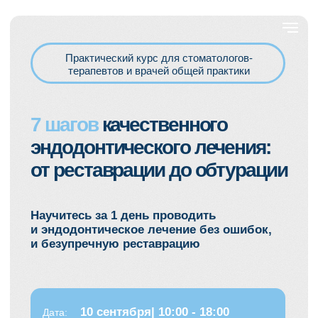
Практический курс для стоматологов-
терапевтов и врачей общей практики
7 шагов
качественного
эндодонтического лечения:
от реставрации до обтурации
Научитесь за 1 день проводить
и эндодонтическое лечение без ошибок,
и безупречную реставрацию
10 сентября| 10:00 - 18:00
Дата:
Место:
Москва, Dentalworkshop,
Средняя Переяславская ул., 25,
стр. 1, (м. Рижская)
ЗАПИСАТЬСЯ НА КУРС