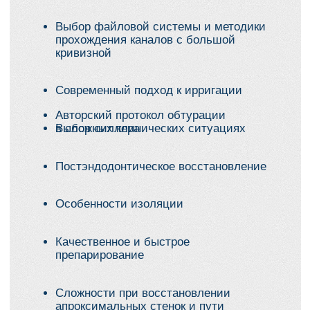
Практическая
ценность
Научитесь:
Правильно ставить диагноз
и выбирать тактику лечения
Выбирать файловую систему
и методику прохождения каналов
с большой кривизной
Применять современный подход
к ирригации и выбирать правильный
силлер
Использовать авторский протокол
обтурации в сложных клинических
ситуациях
Выполнять качественное и быстрое
препарирование, решать сложности
при восстановлении апроксимальных
стенок и применять функциональный
Build-up