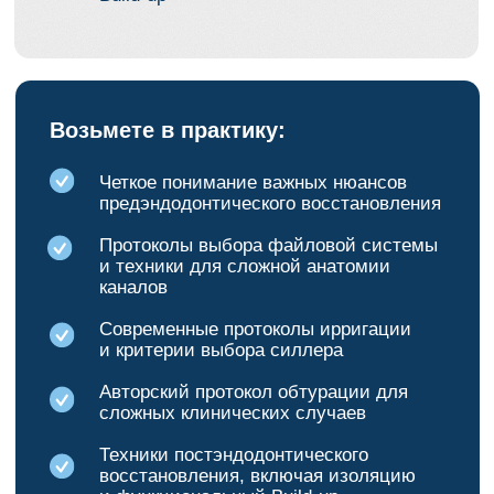
Контактная
информация
Наши контакты:
WhatsApp:
+79883894700
Остались
вопросы?
Напишите нам и мы ответим
на все ваши вопросы