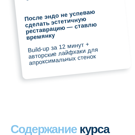
препарирование
Сложности при восстановлении
апроксимальных стенок и пути
решения
Практика
Функциональный Build-up
Прохождение каналов на сложных зубах*
*Зубы участникам необходимо принести с собой
ТОП-лектор
Алина Калимулина
более 13 лет клинической практики
специалист по микроскопной
эндодонтии и адгезивной реставрации