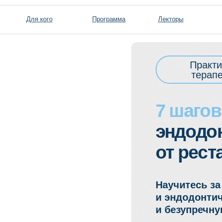
Для кого
Программа
Лекторы
Практический курс
терапевтов и вра
7 шагов
качес
эндодонтичес
от реставрац
Научитесь за 1 день пр
и эндодонтическое лече
и безупречную реставр
27 ноября | 10:00 
Дата: