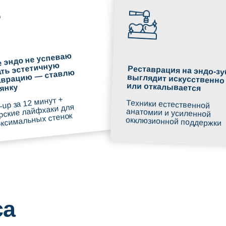
или откалывается
12 минут +
Техники естественной
анатомии и усиленной
лайфхаки для
ьных стенок
окклюзионной поддержки
ние «два в одном» —
один день