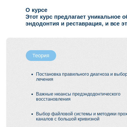
Постановка правильного диагноза и выбор тактик
лечения
Важные нюансы предэндодонтического
восстановления
Выбор файловой системы и методики прохожден
каналов с большой кривизной
Современный подход к ирригации
Выбор силлера
Практика
Прохождение каналов на сложных зубах*
*Зубы участникам необходимо принести с собой