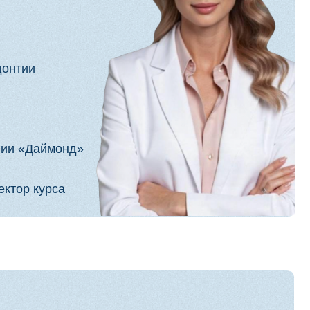
зубов
тор Келлер Сочи
10 лет