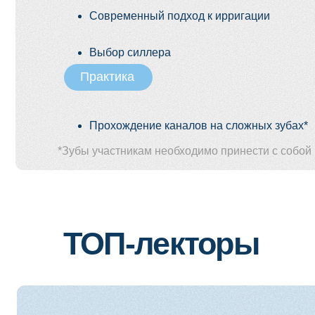
ТОП-лекторы
Месропова Кристина
Врач стоматолог-терапевт, специализирует
Опыт работы более 15 лет
Директор клинико-образовательного стома
Соавтор более 11 постдипломных программ 
«Терапевтическая стоматология» и «Практ