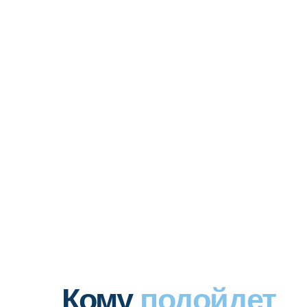
Кому
подойдет
этот курс?