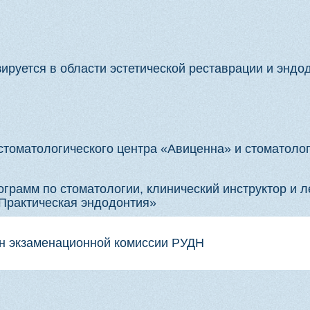
аменационной комиссии РУДН
ина Яна
ущий специалист в области художественной реставрации 
ущий врач стоматолог-терапевт микроскопист клиники Док
вный врач ПрезиДЕНТ в Новогиреево Москва
тор У Ц Авиценна, ведет обучающую деятельность свыше 