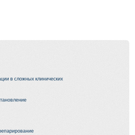
х клинических
е
альных стенок и пути