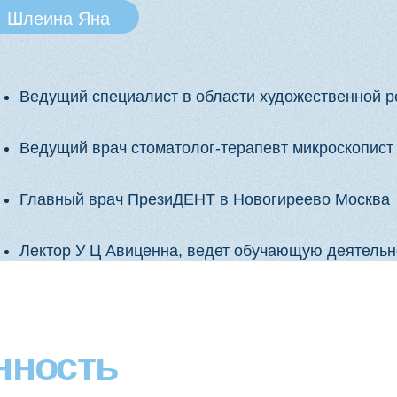
ость
Возьмете в практику:
Четкое понимание важных нюансов предэндодо
восстановления
Протоколы выбора файловой системы и техник
каналов
Современные протоколы ирригации и критерии
Авторский протокол обтурации для сложных кл
Техники постэндодонтического восстановления
и функциональный Build-up