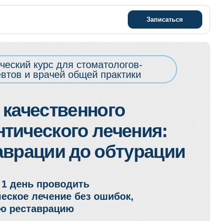
Записаться
 для стоматологов-
чей общей практики
твенного
кого лечения:
ии до обтурации
оводить
ние без ошибок,
ацию
- 18:00