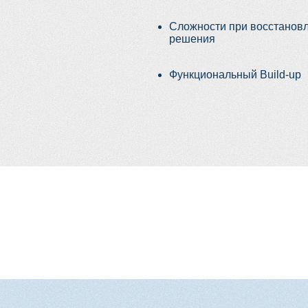
ся в области эстетической реставрации и эндодонтии
тологического центра «Авиценна» и стоматологии «Даймон
по стоматологии, клинический инструктор и лектор курса
ическая эндодонтия»