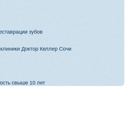
нтического
и для сложной анатомии
 выбора силлера
инических случаев
, включая изоляцию