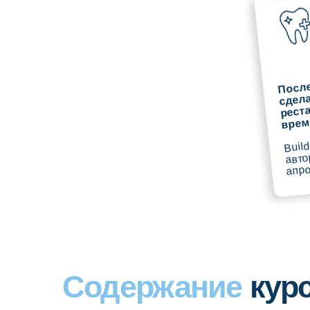
времянку
Build-up за 
авторские 
апроксимал
Содержание
курса
О курсе
Этот курс предлагает уникальное обуче
эндодонтия и реставрация, и все это за 
Теория