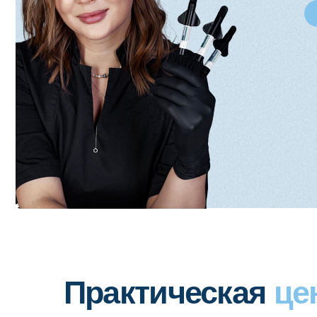
Практическая
ценн
Научитесь:
Правильно ставить диагноз и выбирать тактику
лечения
Выбирать файловую систему и методику
прохождения каналов с большой кривизной
Применять современный подход к ирригации
и выбирать правильный силлер
Использовать авторский протокол обтурации
в сложных клинических ситуациях
Выполнять качественное и быстрое
препарирование, решать сложности при
восстановлении апроксимальных стенок
и применять функциональный Build-up