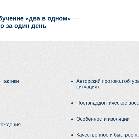
и
Авторский протокол обтурации в сложны
ситуациях
Постэндодонтическое восстановление
Особенности изоляции
ия
Качественное и быстрое препарировани
Сложности при восстановлении апроксим
решения
Функциональный Build-up