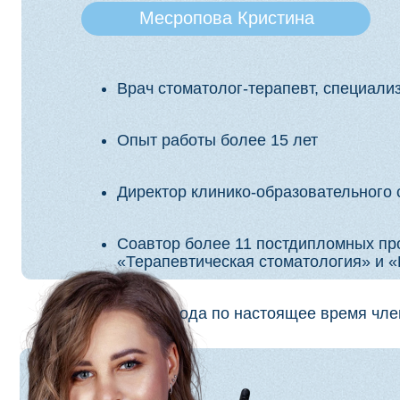
С 2019 года по настоящее время член экз
Шле
Вед
Вед
Гла
Лек