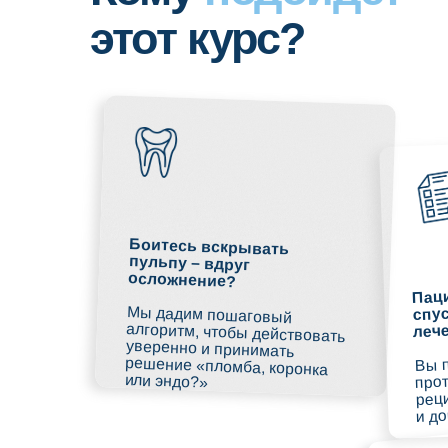
Боитесь вскрывать
пульпу – вдруг
осложнение?
Пациент в
спустя мес
Мы дадим пошаговый
алгоритм, чтобы действовать
уверенно и принимать
решение «пломба, коронка
лечения?
Вы получит
протоколы,
или эндо?»
рецидивов
и дорогост
После эндо 
сделать эс
реставраци