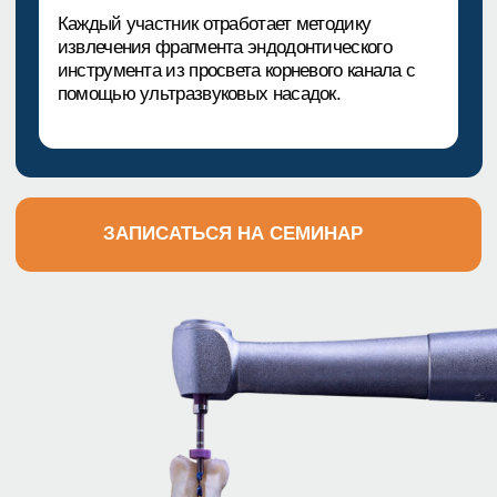
Практическая
ценность
После семинара вы:
будете понимать, где находится
инфекционный очаг
научитесь оценивать перфорацию:
локализация, размер, прогноз
получите четкий алгоритм работы при
ступеньке и блокировке канала
будете принимать обоснованное решение
при отломе инструмента