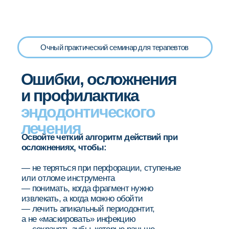
Очный практический семинар для терапевтов
Ошибки, осложнения
и профилактика
эндодонтического
лечения
Освойте четкий алгоритм действий при
осложнениях, чтобы:
— не теряться при перфорации, ступеньке
или отломе инструмента
— понимать, когда фрагмент нужно
извлекать, а когда можно обойти
— лечить апикальный периодонтит,
а не «маскировать» инфекцию
— сохранять зубы, которые раньше
уходили под удаление
— работать хладнокровно в сложных
клинических ситуациях
Место:
Москва, DentalWorkshop, ул. Средняя
Переяславская д.25 стр.1 (м.Рижская)