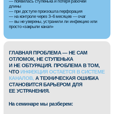
ЗАПИСАТЬСЯ НА СЕМИНАР
Программа
семинара
ТЕОРЕТИЧЕСКАЯ ЧАСТЬ
Классификация ошибок
01
на всех этапах лечения
— Перфорации дна и стенок зуба
— Недообработанные и пропущенные каналы
— Транспортация, ступеньки, блокирование
канала
— Отлом инструмента
— Некачественная обтурация