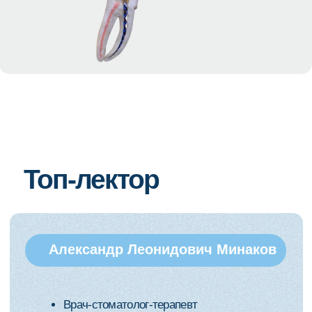
перестанете действовать импульсивно
в момент осложнения
сможете сохранять зубы при повторном
лечении
ОСЛОЖНЕНИЕ ПЕРЕСТАНЕТ БЫТЬ
КАТАСТРОФОЙ, ОНО СТАНЕТ ЗАДАЧЕЙ
С ПОНЯТНЫМ АЛГОРИТМОМ
РЕШЕНИЯ.
ЗАПИСАТЬСЯ НА СЕМИНАР
Запишитесь
на курс