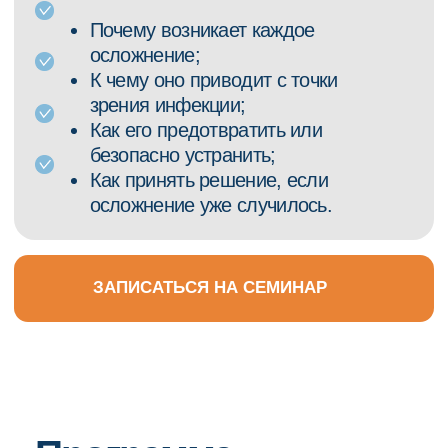
Алгоритмы профилактики
02
и устранения
— Причины возникновения осложнений
— Механизм сохранения инфекции
— Тактика ведения в зависимости от
клинической ситуации
— Принятие решения: извлекать или обходить
Повторное лечение
03
и апикальный периодонтит
— Главная цель повторной эндодонтии
— Барьеры, консервирующие инфекцию
— Когда зуб можно сохранить, а когда прогноз
сомнителен
Послеоперационный контроль
04
— Временное пломбирование
— Сроки и методы оценки эффективности
— Работа с пациентом при осложнённом
лечении