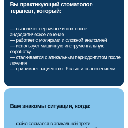
просто «закрыли канал»
ГЛАВНАЯ ПРОБЛЕМА — НЕ САМ
ОТЛОМОК, НЕ СТУПЕНЬКА
И НЕ ОБТУРАЦИЯ. ПРОБЛЕМА В ТОМ,
ЧТО
ИНФЕКЦИЯ ОСТАЕТСЯ В СИСТЕМЕ
КАНАЛОВ,
А ТЕХНИЧЕСКАЯ ОШИБКА
СТАНОВИТСЯ БАРЬЕРОМ ДЛЯ
ЕЕ УСТРАНЕНИЯ.
На семинаре мы разберем:
Почему возникает каждое
осложнение;
К чему оно приводит с точки
зрения инфекции;
Как его предотвратить или
безопасно устранить;
Как принять решение, если
осложнение уже случилось.