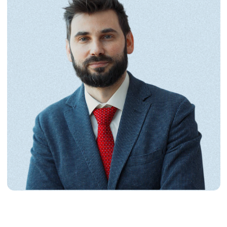
Дата и место
9 июля 2026, 9:30–17:00
Москва, Dentalworkshop,
Средняя Переяславская ул.,
25, стр. 1, м. Рижская
Количество мест ограничено
—
предусмотрена практическая
отработка навыков.
ЗАПИСАТЬСЯ НА СЕМИНАР