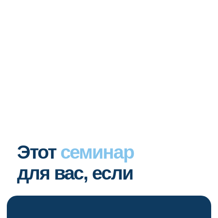
Вы практикующий стоматолог-
терапевт, который:
— выполняет первичное и повторное
эндодонтическое лечение
— работает с молярами и сложной анатомией
— использует машинную инструментальную
обработку
— сталкивается с апикальным периодонтитом после
лечения
— принимает пациентов с болью и осложнениями
Вам знакомы ситуации, когда:
— файл сломался в апикальной трети
— появилась ступенька и потеря рабочей
длины
— при доступе произошла перфорация
— на контроле через 3–6 месяцев — очаг
— вы не уверены, устранили ли инфекцию или