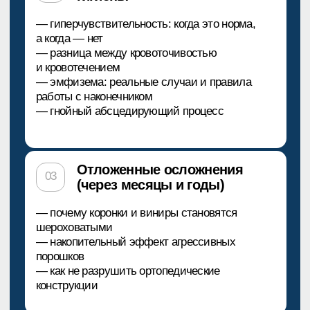
симпозиумов
Опыт работы в профгигиене,
отбеливании, лазерной
и нехирургической
пародонтологии
Проводит ICON-терапию
(ранний кариес), профилактику
вокруг имплантов
Зарегистрируйтесь