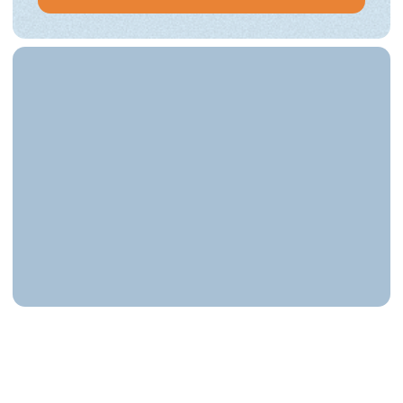
порошков
— как не разрушить ортопедические
конструкции
Практические лайфхаки
04
Алексея Зимина
— сколько насадок реально нужно
— мягкий vs агрессивный порошок: когда менять
— ручной скейлер — ваш must‑have
— бинокуляры: с какого увеличения начинать