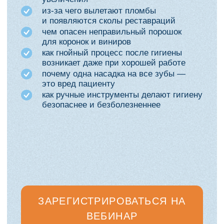
Осложнения во время
01
процедуры
— трещины эмали от ультразвука
— сколы пломб (особенно 5-й класс)
— шероховатость композита и зубов
— как правильно настроить ирригацию и не
перегреть ткани
Осложнения сразу после
02
гигиены
— гиперчувствительность: когда это норма,
а когда — нет
— разница между кровоточивостью
и кровотечением
— эмфизема: реальные случаи и правила
работы с наконечником
— гнойный абсцедирующий процесс
Отложенные осложнения
03
(через месяцы и годы)
— почему коронки и виниры становятся
шероховатыми
— накопительный эффект агрессивных