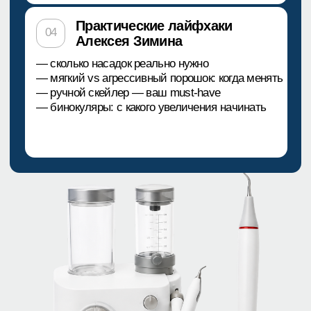
на вебинар,
чтобы перестать
перестать бояться жалоб
и осложнений
ЗАРЕГИСТРИРОВАТЬСЯ НА ВЕБИНАР
Зарегистрируйтесь прямо сейчас
и получите в подарок:
Гайд «Скрытые риски. Неочевидные
ошибки врача при профгигиене»