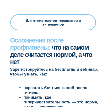
Для стоматологов-терапевтов и
гигиенистов
Осложнения после
профгигиены:
что на самом
деле считается нормой, а что
нет
Зарегистрируйтесь на
бесплатный вебинар
,
чтобы узнать, как:
перестать бояться жалоб после
гигиены
понимать, где
гиперчувствительность — это норма,
а где — осложнение
убрать риск эмфиземы, сколов
пломб и гнойных процессов
Гайд «Скрытые риски. Неочевидные
ошибки врача при профгигиене» —
шпаргалка по зонам, материалам
и порошкам в подарок