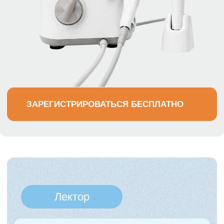
+79883894700
info@nikadent-edu.ru
Заполнить анкету