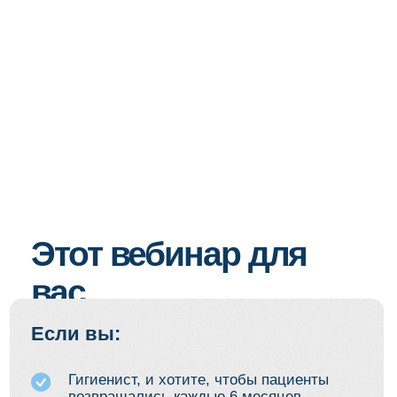
Если вы:
Гигиенист, и хотите, чтобы пациенты
возвращались каждые 6 месяцев
Терапевт, и гигиена для вас — вход
в терапию, а не быстрая чистка
До сих пор боитесь эмфиземы
и не уверены в технике Airflow
Работаете ультразвуком одной насадкой
на все зубы и не видите трещин на эмали
Сталкиваетесь с жалобами
на чувствительность после гигиены,
и не знаете, это норма или ваша ошибка
Слышали про абсцедирующий гнойный
процесс после гигиены, но не понимаете,
как он возникает
В итоге вы:
Не уверены в своей технике
Проверяете себя «на тревогу»,
а не на систему