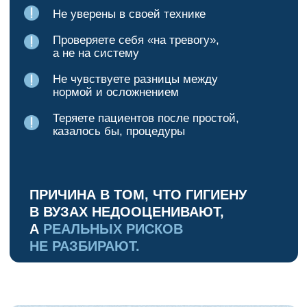
как отличить нормальную кратковременную
чувствительность
от гиперчувствительности
почему кровоточивость — не всегда норма
и когда это уже патология
как возникает эмфизема и как её избежать
что такое скрытые трещины
от ультразвука и почему их не видно без
увеличения
из-за чего вылетают пломбы
и появляются сколы реставраций
чем опасен неправильный порошок
для коронок и виниров
как гнойный процесс после гигиены
возникает даже при хорошей работе
почему одна насадка на все зубы —
это вред пациенту
как ручные инструменты делают гигиену
безопаснее и безболезненнее
ЗАРЕГИСТРИРОВАТЬСЯ НА
ВЕБИНАР