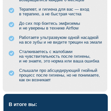
Не чувствуете разницы между
нормой и осложнением
Теряете пациентов после простой,
казалось бы, процедуры
ПРИЧИНА В ТОМ, ЧТО ГИГИЕНУ
В ВУЗАХ НЕДООЦЕНИВАЮТ,
А
РЕАЛЬНЫХ РИСКОВ
НЕ РАЗБИРАЮТ.
После просмотра
вы начнете видеть гигиену
как систему, а не набор
разрозненных действий
Вы поймёте: