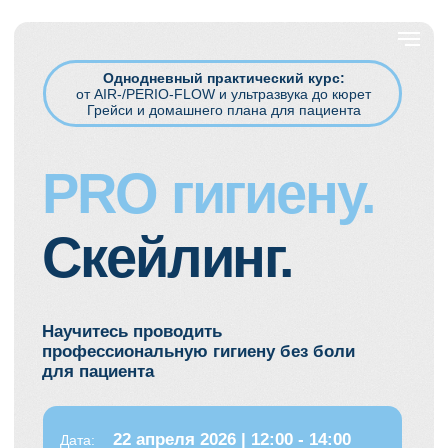
Однодневный практический курс:
от AIR-/PERIO-FLOW и ультразвука до кюрет
Грейси и домашнего плана для пациента
PRO гигиену.
Скейлинг.
Научитесь проводить
профессиональную гигиену без боли
для пациента
22 апреля 2026 | 12:00 - 14:00
Дата:
Место:
Москва, Крокус Экспо,
павильон № 2, зал 7. Стенд
учебного центра Никадент — O
93
ЗАПИСАТЬСЯ НА КУРС