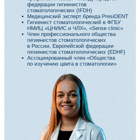
Дата и место
Интенсив пройдет на выставке
Dental Expo
22 апреля, 12:00–14:00
Москва, Крокус Экспо, павильон
№ 2, зал 7. Стенд учебного
центра Никадент — O 93.