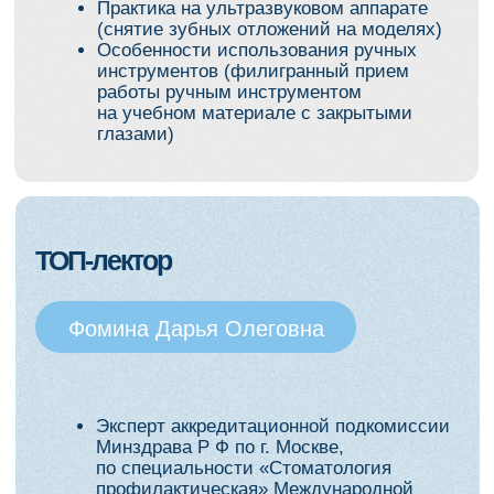
и кюреты Грейси
Формировать у пациента понимание
и мотивацию к домашнему уходу
Заберете с собой:
Пошаговый протокол приема
гигиениста
Чек-листы по диагностике
и ведению пациента
Шаблон «ершикограммы»
Алгоритм «кабинет → дом»
Сертификат Учебного центра
«Никадент»