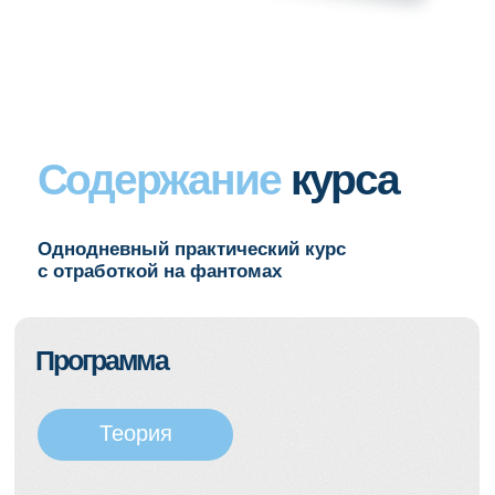
ТОП-лектор
Фомина Дарья Олеговна
Эксперт аккредитационной подкомиссии
Минздрава Р Ф по г. Москве,
по специальности «Стоматология
профилактическая» Международной
федерации гигиенистов
стоматологических (IFDH)
Медицинский эксперт бренда PresiDENT
Гигиенист стоматологический в ФГБУ
НМИЦ «ЦНИИС и ЧЛХ», «Sense clinic»
Член профессионального общества
гигиенистов стоматологических
в России, Европейской федерации
гигиенистов стоматологических (EDHF)
Ассоциированный член «Общества
по изучению цвета в стоматологии»