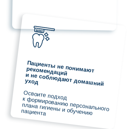
Биопленка.
Взаимосвязь соматических заболеваний
с плохим удалением биопленки.
Методы обследования пародонта.
Индексы оценки состояния полости рта.
Рекомендации по стартовому набору
ручных инструментов по гигиене
и пародонтологии.
Практика
ОТРАБОТКА БЕЗОШИБОЧНОГО
СНЯТИЯ ЗУБНЫХ ОТЛОЖЕНИЙ
Скейлинг без боли и травмы. Уровень —
профи.
Практика на ультразвуковом аппарате
(снятие зубных отложений на моделях)
Особенности использования ручных
инструментов (филигранный прием
работы ручным инструментом
на учебном материале с закрытыми
глазами)