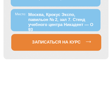
Кому
подойдет
этот курс?