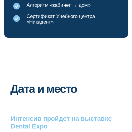
Наши контакты:
WhatsApp:
+79883894700
Telegram:
+79883894700
Остались
вопросы?
Напишите нам и мы ответим
на все ваши вопросы
ЗАДАТЬ ВОПРОС
Курсы, материалы и скидки — в
одном месте
Подпишитесь на Телеграм или
ВКонтакте, чтобы получать:
— скидки на курсы
— доступ к анонсам и материалам
— разборы кейсов и практические