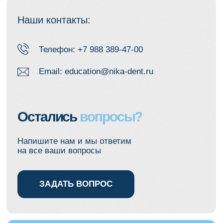
Остались
вопросы?
Напишите нам и мы ответим
на все ваши вопросы
ЗАДАТЬ ВОПРОС
Курсы, материалы и скидки — в
одном месте
Подпишитесь на Телеграм или
ВКонтакте, чтобы получать:
— скидки на курсы
— доступ к анонсам и материалам
— разборы кейсов и практические
советы
Только для подписчиков —
спецусловия и ранний доступ.
Телеграм
ВКонтакте