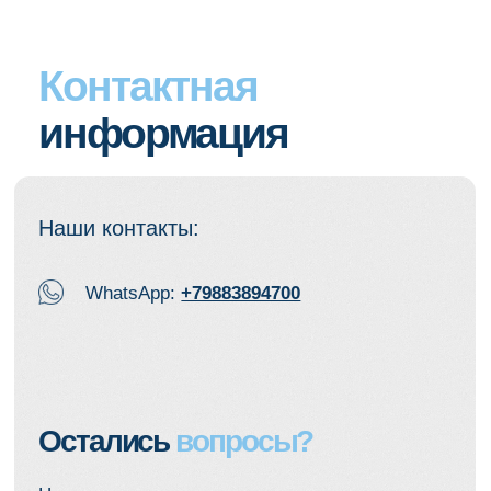
Курсы, материалы и скидки — в
одном месте
Подпишитесь на Телеграм или
ВКонтакте, чтобы получать:
— скидки на курсы
— доступ к анонсам и материалам
— разборы кейсов и практические
советы
Только для подписчиков —
спецусловия и ранний доступ.
Телеграм
ВКонтакте