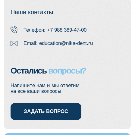
Остались
вопросы?
Напишите нам и мы ответим
на все ваши вопросы
ЗАДАТЬ ВОПРОС
Курсы, материалы и скидки — в
одном месте
Подпишитесь на Телеграм или
ВКонтакте, чтобы получать:
— скидки на курсы
— доступ к анонсам и материалам
— разборы кейсов и практические
советы
Только для подписчиков —
спецусловия и ранний доступ.
Телеграм
ВКонтакте