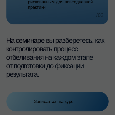
коммуникации с пациентом
— Дисколориты зубов
— Виды отбеливающих систем, сравнение
— Методы отбеливания зубов
— Особенности отбеливания «проблемных»
зубов
— Домашние методики отбеливания зубов
— Показания и противопоказания
к процедуре
— Успешная продажа процедуры
отбеливания
— Нюансы подготовки к отбеливанию
— Профилактика гиперестезии
— Рекомендации после отбеливания
ПРАКТИЧЕСКАЯ ЧАСТЬ
Клинические навыки
01
и технологии эффективного
стоматологического приёма