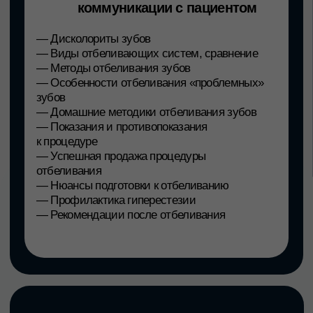
топ
-
ЛЕКТОР
Фомина Дарья Олеговна
стоматологический гигиенист
ФГБУ НМИЦ «ЦНИИС и ЧЛХ»,
Sense Clinic
медицинский эксперт бренда
PresiDENT
эксперт аккредитационной
подкомиссии Минздрава Р Ф по
г. Москве (специальность
«Стоматология