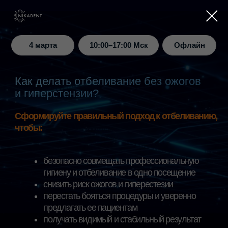
4 марта
Офлайн
10:00–17:00 Мск
Как делать отбеливание без ожогов
и гиперстензии?
Сформируйте правильный подход к отбеливанию,
чтобы:
безопасно совмещать профессиональную
гигиену и отбеливание в одно посещение
снизить риск ожогов и гиперестезии
перестать бояться процедуры и уверенно
предлагать ее пациентам
получать видимый и стабильный результат
DentOptics, Москва, ул.
Новоалексеевская, 22к2
(м. Алексеевская)
Однодневный практический