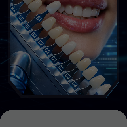
Семинар
для
вас,
если
вы:
ВРАЧ-ТЕРАПЕВТ, ГИГИЕНИСТ
ИЛИ ОРТОДОНТ, КОТОРЫЙ:
уже делает или планирует делать
отбеливание
боится совмещать
профессиональную гигиену
и отбеливание в одно посещение
сталкивался с ожогами,
чувствительностью или
нестабильным результатом
не до конца понимает, где именно
возникает ошибка
/01