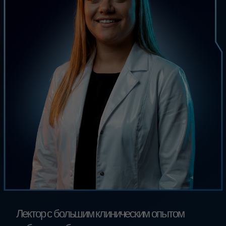
начнете безопасно совмещать
профессиональную гигиену
и отбеливание
снизите риск
ожогов
и гиперестезии