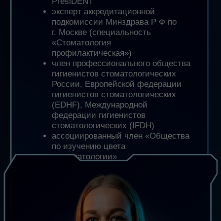
научитесь
корректно
подготавливать
твёрдые и мягкие
ткани