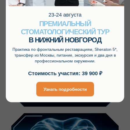
23-24 августа
ПРЕМИАЛЬНЫЙ
СТОМАТОЛОГИЧЕСКИЙ ТУР
В НИЖНИЙ НОВГОРОД
научитесь уверенно предлагать
отбеливание
и аргументировать его
Практика по фронтальным реставрациям, Sheraton 5*,
необходимость
трансфер из Москвы, питание, экскурсия и два дня в
профессиональном окружении.
Стоимость участия: 39 900 ₽
Записаться на семинар
Узнать подробности