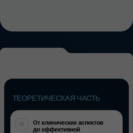
— Отработка навыков изоляции для
эффективного приема
— Фотопротокол без ошибок
— Разбор клинических случаев
— Отработка метод air flow на фантоме для
освоения технологии проф. гигиены
и отбеливания в одно посещение
Принципиальное отличие данного курса
от большинства обучающих программ
по отбеливанию: участники не наблюдают, как
работает лектор, а
сами выполняют все этапы
процедуры
Записаться на семинар