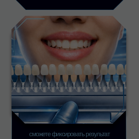
Напишите в наш бот, и он поможет вам
разобраться
Задать вопрос
Наши социальные сети
Следите за нами в соцсетях — делимся
полезными материалами и анонсами
Вконтакте
Telegram
С нами уже работают частные