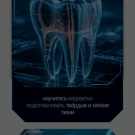
Дата
и
место
4 марта 2026
10:00–17:00
DentOptics, Москва, ул.
Новоалексеевская, 22к2
(м. Алексеевская)