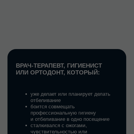
ВАМ ЗНАКОМЫ
СИТУАЦИИ, КОГДА:
после отбеливания появляется ожог
десны или выраженный дискомфорт
эффекта от отбеливания как будто
нет или он очень слабый
пациент недоволен, а вы не можете
понять, почему
оборудование в клинике есть,
но процедура почти не продаётся
отбеливание кажется слишком
рискованным для повседневной
практики
/02
На семинаре вы разберетесь,
как
контролировать процесс
отбеливания
на каждом этапе
от подготовки до фиксации