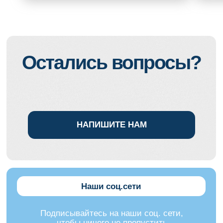
предприниматель (ИП) Рыжкова Полина
Андреевна
ОГРНИП: 322602700019525
ИНН: 190124215030
Телефон для WhatsApp: +7 988 389-47-00
Политика конфиденциальности
Оферта