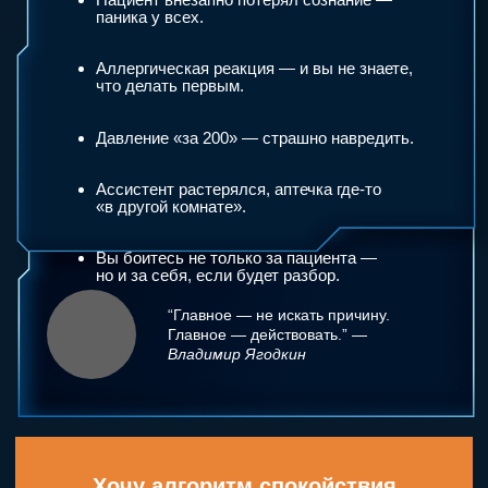
После вебинара вы
перестанете бояться
неотложных ситуаций.
Пошаговый алгоритм действий при
трёх главных неотложных
состояниях (анафилаксия, коллапс,
гипертонический криз).
Чек-листы и памятки для
кабинета (PDF, в бренд-