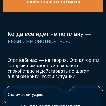
Знакомые ситуации:
Пациент внезапно потерял сознание —
паника у всех.
Аллергическая реакция — и вы не знаете,
что делать первым.
Давление «за 200» — страшно навредить.
Ассистент растерялся, аптечка где-то
«в другой комнате».
Вы боитесь не только за пациента —
но и за себя, если будет разбор.
“Главное — не искать причину.
Главное — действовать.” —
Владимир Ягодкин
Хочу алгоритм спокойствия