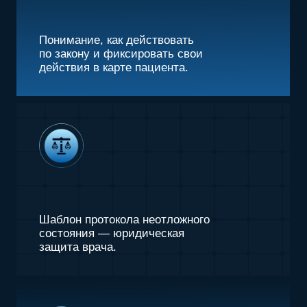
Продолжительность:
2,5–3 часа
ПСИХОЛОГИЯ НЕОТЛОЖКИ
почему врач теряет контроль и как
не зависнуть в момент ЧП.
ТРИ СОСТОЯНИЯ
которые должен знать каждый стоматолог:
• Анафилактический шок — первые действия,
до приезда скорой.
• Коллапс / обморок — различия и порядок
помощи.
• Гипертонический криз — ошибки, которых
нельзя допустить.
АЛГОРИТМ ДЕЙСТВИЙ “РАЗ-ДВА-ТРИ”
кто делает, что делает и в какой
последовательности.