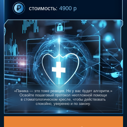
«Паника — это тоже реакция. Но у вас будет алгоритм.»
Освойте пошаговый протокол неотложной помощи
в стоматологическом кресле, чтобы действовать
спокойно, уверенно и по закону.
записаться на вебинар
Когда всё идёт не по плану —
важно не растеряться.
Этот вебинар — не теория. Это алгоритм,
который поможет вам сохранять
спокойствие и действовать по шагам
в любой критической ситуации.