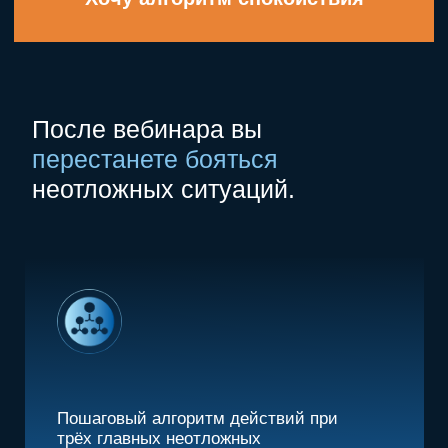
стиле NikaDent).
Понимание, как действовать
по закону и фиксировать свои
действия в карте пациента.
Шаблон протокола неотложного
состояния — юридическая
защита врача.