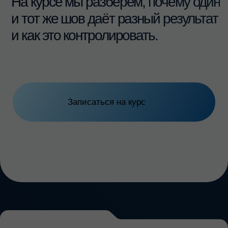
Разбор клинических ситуаций:
02
— Консервация лунки
— Одномоментная имплантация
— НКР мембранной техникой
— Фиксация мембран шовным материалом
— Техника Lasso-GBR
— Периостальное ушивание
ПРАКТИЧЕСКАЯ ЧАСТЬ
Практическая отработка всех
01
методик ушивания на моделях:
— Эпителиальные швы
— Х-образные и П-образные швы
— Непрерывный шов
— Фиксация аутотрансплантатов
— Фиксация свободного лоскута на ножке
— Ушивание при консервации лунки