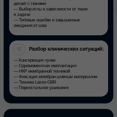
Владислав Петриченко
Хирург-имплантолог клиники Dr.
Mun
2000+ установленных имплантов
в клинической практике
Опыт с ведущими системами:
Straumann, Nobel, Osstem, Neodent,
Dentium, Astra Tech и др.
Эксперт по костной пластике, синус-
лифтингам, All-on-4/6, мягкотканной
пластике
Регулярная операционная практика
и преподавание