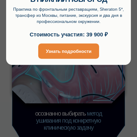
Практика по фронтальным реставрациям, Sheraton 5*,
трансфер из Москвы, питание, экскурсия и два дня в
профессиональном окружении.
Стоимость участия: 39 900 ₽
Дата
и
место
Узнать подробности
14 апреля 2026
10:00–17:00
SIMKO ACADEMY
Москва, Нижний Сусальный пер.,
5с1, БЦ «АРМА»