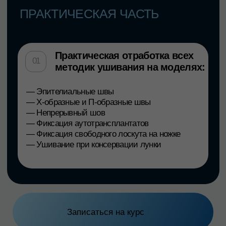
На
курсе
вы
научитесь: