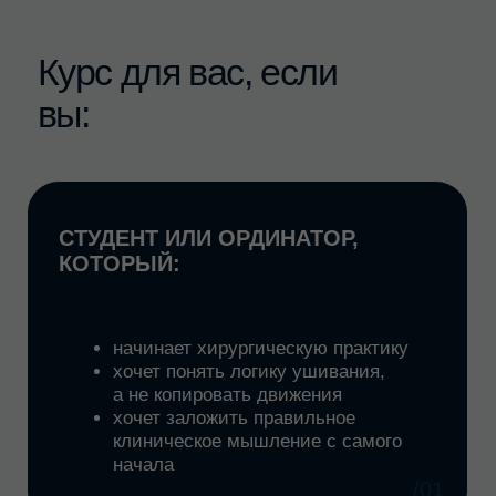
(ХИРУРГ, ИМПЛАНТОЛОГ,
ЧЛХ), КОТОРЫЙ:
регулярно накладывает швы
работает с НКР, мембранными
техниками
сталкивается с осложнениями
хочет стабильный
и прогнозируемый результат
/02
ВАМ ЗНАКОМЫ СИТУАЦИИ,
КОГДА ШВЫ НАЛОЖЕНЫ, НО:
края раны расходятся
лоскут нестабилен
мембрана смещается
выраженный отек испортил
результат
слизистая травмируется шовным
материалом
/03