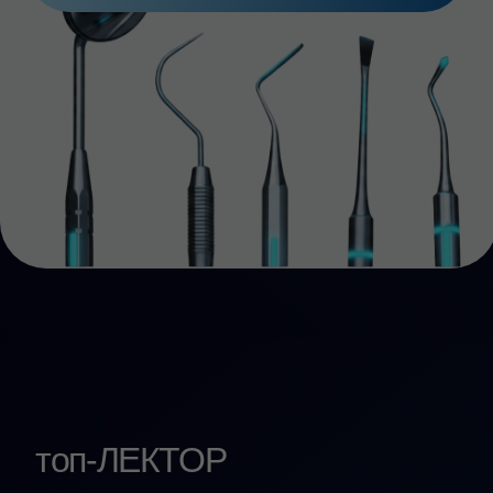
осознанно выбирать
метод
ушивания под конкретную
клиническую задачу