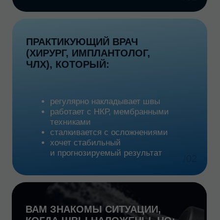
Эти осложнения не следствие
плохой техники. Они — результат
неосознанного выбора метода,
материала и иглы.
На курсе мы разберем,
почему один
и тот же шов даёт разный результат
и как это контролировать.
Записаться на курс