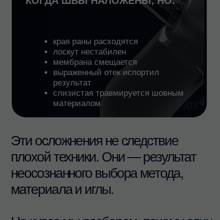
программа
курса
ТЕОРЕТИЧЕСКАЯ ЧАСТЬ
Шов в хирургии: роль,
01
возможности и ограничения
— Роль ушивания в прогнозе
хирургического вмешательства
— Стабилизирующая функция шва
и ее реальные границы
— Выбор метода ушивания по клиническим
показаниям
— Шовный материал: что он реально
делает с тканями
— Выбор иглы в зависимости от ткани
и задачи
— Типовые ошибки и завышенные
ожидания от шва