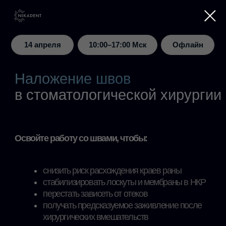
14 апреля
Офлайн
10:00–17:00 Мск
Наложение швов
в стоматологической хирургии
Освойте работу со швами, чтобы:
снизить риск расхождения краев раны
стабилизировать лоскуты и мембраны в НКР
перестать зависеть от отеков
получать предсказуемое заживление после
хирургических вмешательств
Москва, УЦ SIMKO ACADEMY,
Нижний Сусальный пер., д. 5, с.1
Однодневный очный практический