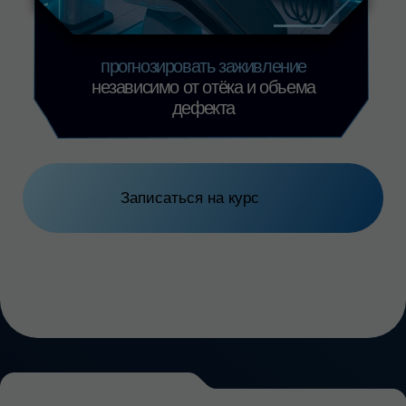
+79883894700
info@nikadent-edu.ru
Записаться