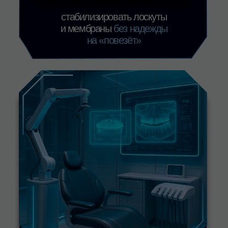
Следите за нами в соцсетях — делимся
полезными материалами и анонсами
Вконтакте
Telegram
С нами уже работают частные
клиники и сетевые
стоматологические центры Москвы
и регионов, присоединяйтесь.
Обсудить решение для клиники