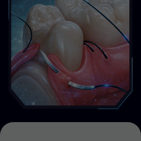
Курс
для
вас,
если
вы:
СТУДЕНТ ИЛИ ОРДИНАТОР,
КОТОРЫЙ:
начинает хирургическую практику
хочет понять логику ушивания,
а не копировать движения
хочет заложить правильное
клиническое мышление с самого
начала
/01
ПРАКТИКУЮЩИЙ ВРАЧ