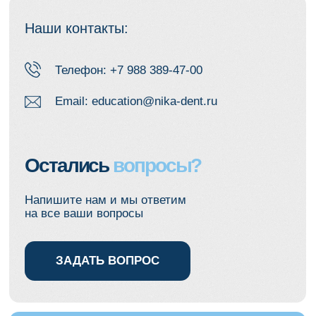
Остались
вопросы?
Напишите нам и мы ответим
на все ваши вопросы
ЗАДАТЬ ВОПРОС
Курсы, материалы и скидки — в
одном месте
Подпишитесь на Телеграм или
ВКонтакте, чтобы получать:
— скидки на курсы
— доступ к анонсам и материалам
— разборы кейсов и практические
советы
Только для подписчиков —
спецусловия и ранний доступ.
Телеграм
ВКонтакте