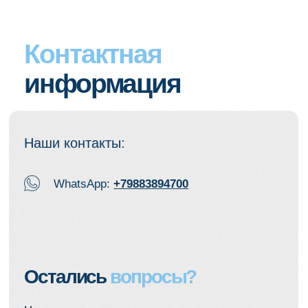
Курсы, материалы и скидки — в
одном месте
Подпишитесь на Телеграм или
ВКонтакте, чтобы получать:
— скидки на курсы
— доступ к анонсам и материалам
— разборы кейсов и практические
советы
Только для подписчиков —
спецусловия и ранний доступ.
Телеграм
ВКонтакте