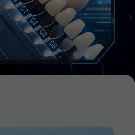
 КОГДА:
жог десны или выраженный