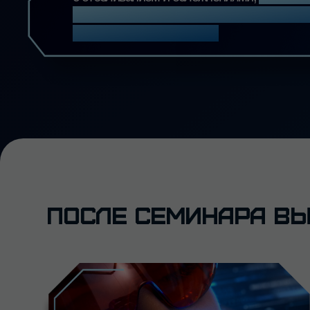
поймете,
какой метод и систему
отбеливания
выбирать под
клиническую задачу