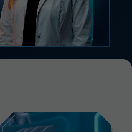
нете безопасно совмещать
офессиональную гигиену
и отбеливание