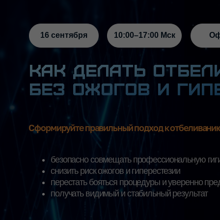
16 сентября
10:00–17:00 Мск
Офлайн
Как делать отбелив
без ожогов и гипер
Сформируйте правильный подход к отбеливанию, чтоб
безопасно совмещать профессиональную гигиену и 
снизить риск ожогов и гиперестезии
перестать бояться процедуры и уверенно предлагать
получать видимый и стабильный результат
DentOptics, Москва, ул.
Однодне
Новоалексеевская, 22к2
семина