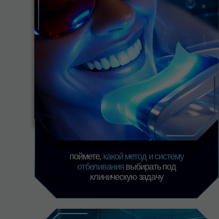
снизите риск
ожогов
и гиперестезии