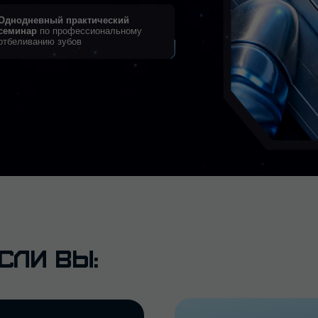
нию зубов
и
вы:
ВАМ ЗНАКОМЫ СИТУАЦИИ,
после отбеливания появляется о