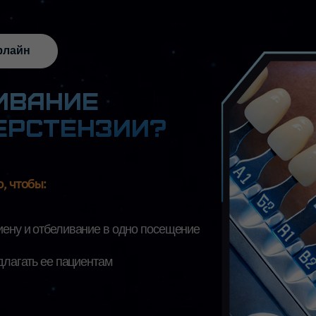
ание
стензии?
ы:
отбеливание в одно посещение
 ее пациентам
вный практический
р
по профессиональному