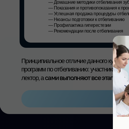
программ по отбеливанию: участники не наблюда
сами выполняют все этапы процеду
лектор, а
топ
-
ЛЕКТОР
Фомина Дарья Олеговна
стоматологический гигиенист ФГБУ НМИЦ «ЦНИИ
медицинский эксперт бренда PresiDENT