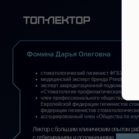
эксперт аккредитационной подкомиссии Минздрав
«Стоматология профилактическая»)
член профессионального общества гигиенистов с
Европейской федерации гигиенистов стоматоло
федерации гигиенистов стоматологических (IFDH
ассоциированный член «Общества по изучению ц
Лектор с большим клиническим опытом работы
сформировав
с отбеливанием и осложнениями,
собственную систему ведения пациентов
и профилактики ошибок.
После
семинара
вы: