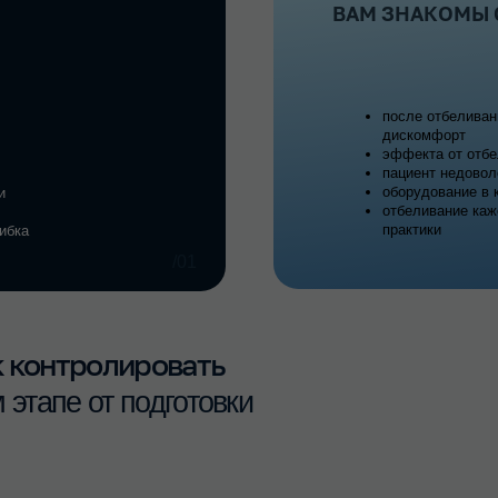
дискомфорт
эффекта от отбеливания как будт
пациент недоволен, а вы не может
оборудование в клинике есть, но 
отбеливание кажется слишком ри
практики
/01
нтролировать
е от подготовки