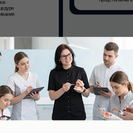
ют, как работает
ры
Записаться на семинар
С и ЧЛХ», Sense Clinic