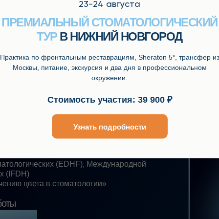
а Р Ф по г. Москве (специальность
23-24 августа
ПРЕМИАЛЬНЫЙ СТОМАТОЛОГИЧЕСКИЙ
томатологических России,
гических (EDHF), Международной
ТУР
В НИЖНИЙ НОВГОРОД
)
вета в стоматологии»
Практика по фронтальным реставрациям, Sheraton 5*, трансфер и
Москвы, питание, экскурсия и два дня в профессиональном
ший
окружении.
Стоимость участия: 39 900 ₽
Узнать подробности