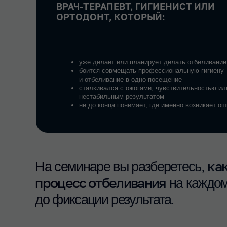
уже делает или планирует делать отбеливание
боится совмещать профессиональную гигиену
и отбеливание в одно посещение
сталкивался с ожогами, чувствительностью или
нестабильным результатом
не до конца понимает, где именно возникает ошибка
как ко
На семинаре вы разберетесь,
процесс отбеливания
на каждом этап
до фиксации результата.
программа
курса