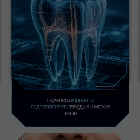
сможете фиксировать результат
науч
так, чтобы его можно было
отбел
показать пациенту