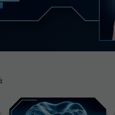
научитесь
корректно
нач
подготавливать
твёрдые и мягкие
пр
ткани