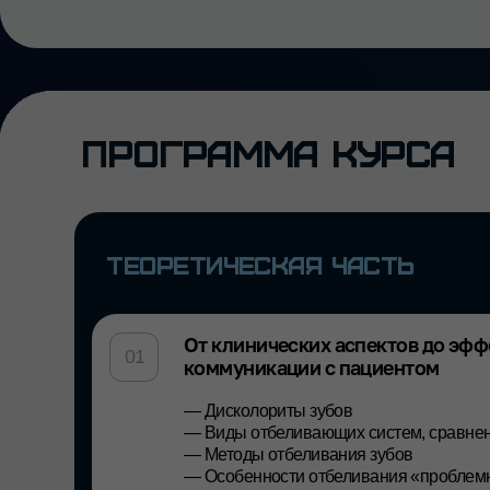
ТЕОРЕТИЧЕСКАЯ ЧАСТЬ
От клинических аспектов до эффектив
01
коммуникации с пациентом
— Дисколориты зубов
— Виды отбеливающих систем, сравнение
— Методы отбеливания зубов
— Особенности отбеливания «проблемных» зу
— Домашние методики отбеливания зубов
— Показания и противопоказания к процедуре
— Успешная продажа процедуры отбеливания
— Нюансы подготовки к отбеливанию
— Профилактика гиперестезии
— Рекомендации после отбеливания
Принципиальное отличие данного курса от бол