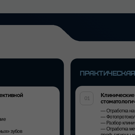
ПРАКТИЧЕСКАЯ ЧАСТЬ
ной
Клинические навыки и те
01
стоматологического приё
— Отработка навыков изоляци
— Фотопротокол без ошибок
— Разбор клинических случаев
— Отработка метод air flow на
бов
проф. гигиены и отбеливания 
ьшинства обучающих